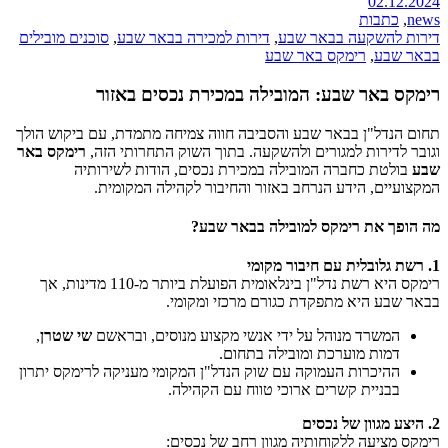
02.12.2024
news
,
כתבות
דירות להשקעה בבאר שבע
,
דירות למכירה בבאר שבע
,
סוכנים מובילים
בבאר שבע
,
רימקס באר שבע
רימקס באר שבע: המובילה במכירת נכסים באזור
תחום הנדל"ן בבאר שבע והסביבה חווה צמיחה מתמדת, עם ביקוש הולך
וגובר לדירות למגורים ולהשקעה. בתוך השוק התחרותי הזה,
רימקס באר
שבע
בולטת כחברה המובילה במכירת נכסים, הודות לשירותיה
המקצועיים, הידע הנרחב באזור והחיבור לקהילה המקומית.
מה הופך את רימקס למובילה בבאר שבע?
1. רשת גלובלית עם חיבור מקומי
רימקס היא רשת נדל"ן בינלאומית הפועלת ביותר מ-110 מדינות, אך
בבאר שבע היא מתפקדת כגורם מרכזי ומקומי.
המשרד מנוהל על ידי אנשי מקצוע מנוסים, ובראשם
שי שטרן
,
דמות מוערכת ומובילה בתחום.
ההיכרות העמוקה עם שוק הנדל"ן המקומי מעניקה לרימקס יתרון
בבניית קשרים ארוכי טווח עם הקהילה.
2. היצע מגוון של נכסים
רימקס מציעה ללקוחותיה מגוון רחב של נכסים: