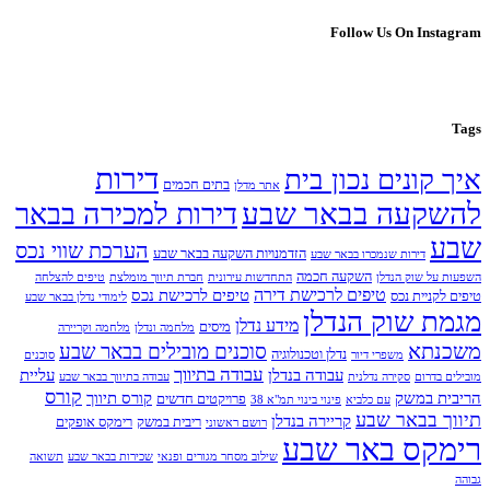
Follow Us On Instagram
Tags
דירות
איך קונים נכון בית
בתים חכמים
אתר מדלן
להשקעה בבאר שבע
דירות למכירה בבאר
שבע
הערכת שווי נכס
הזדמנויות השקעה בבאר שבע
דירות שנמכרו בבאר שבע
השקעה חכמה
השפעות על שוק הנדלן
התחדשות עירונית
חברת תיווך מומלצת
טיפים להצלחה
טיפים לרכישת דירה
טיפים לרכישת נכס
טיפים לקניית נכס
לימודי נדלן בבאר שבע
מגמת שוק הנדלן
מידע נדלן
מיסים
מלחמה ונדלן
מלחמה וקריירה
משכנתא
סוכנים מובילים בבאר שבע
נדלן וטכנולוגיה
משפרי דיור
סוכנים
עבודה בתיווך
עבודה בנדלן
עליית
מובילים בדרום
סקירה נדלנית
עבודה בתיווך בבאר שבע
קורס
הריבית במשק
קורס תיווך
פרויקטים חדשים
עם כלביא
פינוי בינוי תמ"א 38
תיווך בבאר שבע
קריירה בנדלן
ריבית במשק
רימקס אופקים
רושם ראשוני
רימקס באר שבע
שילוב מסחר מגורים ופנאי
שכירות בבאר שבע
תשואה
גבוהה