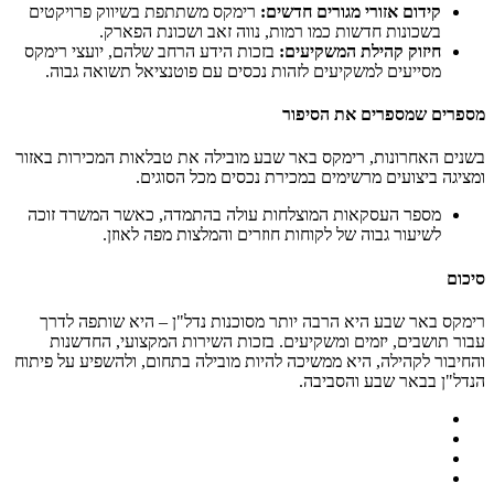
קידום אזורי מגורים חדשים:
רימקס משתתפת בשיווק פרויקטים
בשכונות חדשות כמו רמות, נווה זאב ושכונת הפארק.
חיזוק קהילת המשקיעים:
בזכות הידע הרחב שלהם, יועצי רימקס
מסייעים למשקיעים לזהות נכסים עם פוטנציאל תשואה גבוה.
מספרים שמספרים את הסיפור
בשנים האחרונות, רימקס באר שבע מובילה את טבלאות המכירות באזור
ומציגה ביצועים מרשימים במכירת נכסים מכל הסוגים.
מספר העסקאות המוצלחות עולה בהתמדה, כאשר המשרד זוכה
לשיעור גבוה של לקוחות חוזרים והמלצות מפה לאוזן.
סיכום
רימקס באר שבע היא הרבה יותר מסוכנות נדל"ן – היא שותפה לדרך
עבור תושבים, יזמים ומשקיעים. בזכות השירות המקצועי, החדשנות
והחיבור לקהילה, היא ממשיכה להיות מובילה בתחום, ולהשפיע על פיתוח
הנדל"ן בבאר שבע והסביבה.