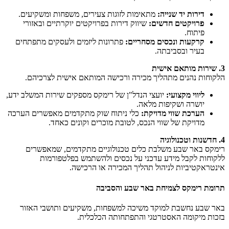
דירות יד שנייה:
מתאימות לזוגות צעירים, משפחות ומשקיעים.
פרויקטים חדשים:
שיווק דירות בפרויקטים יוקרתיים ובאזורי
פיתוח.
קרקעות ונכסים מסחריים:
פתרונות ליזמים ולעסקים מתפתחים
בעיר ובסביבתה.
3. שירות מותאם אישית
הלקוחות נהנים מתהליך מכירה ורכישה המותאם אישית לצרכיהם.
ליווי מקצועי:
יועצי הנדל"ן של רימקס מספקים שירות המשלב ידע,
יושרה ושקיפות מלאה.
הערכת שווי מדויקת:
כלי ניתוח שוק מתקדמים מאפשרים הערכה
מדויקת של שווי הנכס, לטובת מוכרים וקונים כאחד.
4. חדשנות וטכנולוגיה
רימקס באר שבע משלבת כלים טכנולוגיים מתקדמים, שמאפשרים
ללקוחות לקבל מידע עדכני על נכסים ולהשתמש בפלטפורמות
אינטראקטיביות לניהול תהליך המכירה או הרכישה.
תרומת רימקס לצמיחת באר שבע והסביבה
באר שבע נחשבת למוקד משיכה למשפחות, משקיעים ותושבי האזור
בזכות מיקומה האסטרטגי והתפתחותה הכלכלית.