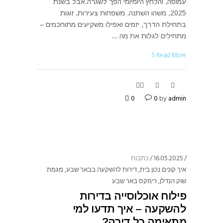
עמוסה, והלחץ היומיומי הפך לשגרה.אבל בשנת
2025, משהו השתנה. משפחות צעירות, זוגות
בתחילת הדרך, יזמים ואפילו משקיעים מתוחכמים –
מתחילים לגלות את מה
Read More
0
0
by
admin
16.05.2025
כתבות
איך קונים נכון בית
,
דירות להשקעה בבאר שבע
,
מגמת
שוק הנדלן
,
רימקס באר שבע
פילוח אוכלוסייה בדירות
להשקעה – איך תדעו למי
מתאימה כל דירה?