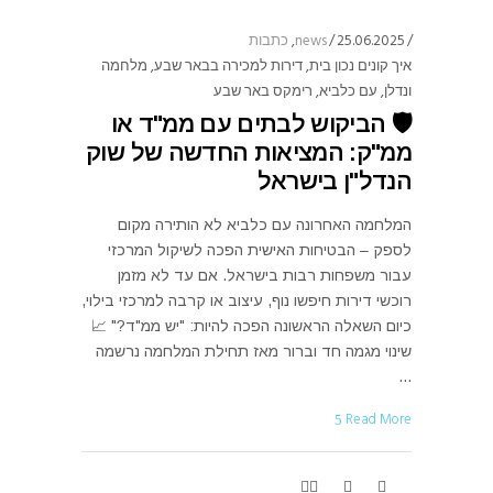
25.06.2025
news
,
כתבות
איך קונים נכון בית
,
דירות למכירה בבאר שבע
,
מלחמה
ונדלן
,
עם כלביא
,
רימקס באר שבע
🛡️ הביקוש לבתים עם ממ"ד או
ממ"ק: המציאות החדשה של שוק
הנדל"ן בישראל
המלחמה האחרונה עם כלביא לא הותירה מקום
לספק – הבטיחות האישית הפכה לשיקול המרכזי
עבור משפחות רבות בישראל. אם עד לא מזמן
רוכשי דירות חיפשו נוף, עיצוב או קרבה למרכזי בילוי,
כיום השאלה הראשונה הפכה להיות: "יש ממ"ד?" 📈
שינוי מגמה חד וברור מאז תחילת המלחמה נרשמה
Read More