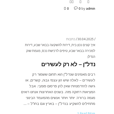
0
0
by
admin
30.04.2025
כתבות
איך קונים נכון בית
,
דירות להשקעה בבאר שבע
,
דירות
למכירה בבאר שבע
,
טיפים לרכישת נכס
,
מגמת שוק
הנדלן
נדל"ן – לא רק לעשירים
רבים מאמינים שנדל"ן הוא תחום ששמור רק
לעשירים – לאלה שיש הון עצמי גבוה, קשרים, או
גישה להזדמנויות שאין להן פרסום פומבי. אבל
המציאות רחוקה מזה. בשנים האחרונות אנחנו רואים
מגמה ברורה: יותר ויותר אנשים מהמעמד הבינוני
מתחילים להשקיע בנדל"ן – בארץ וגם בחו"ל –
Read More