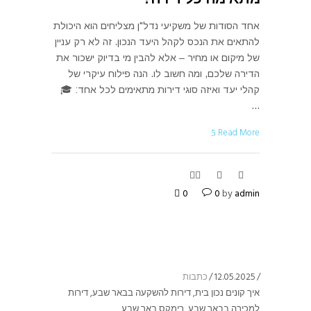
אחד הסודות של משקיעי נדל"ן מצליחים הוא היכולת
להתאים את הנכס לקהל היעד הנכון. זה לא רק עניין
של מיקום או מחיר – אלא להבין מי בדיוק ישכור את
הדירה שלכם, ומה חשוב לו. הנה פילוח עיקרי של
קהלי יעד ואיזה סוגי דירות מתאימים לכל אחד: 🎓
Read More
0
0
by
admin
12.05.2025
כתבות
איך קונים נכון בית
,
דירות להשקעה בבאר שבע
,
דירות
למכירה בבאר שבע
,
רימקס באר שבע