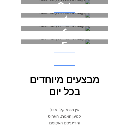
Real Estate
94
Real Estate
4
אופקים
Real Estate
6
באר שבע
Real Estate
5
להבים
Real Estate
מיתר
עומר
מבצעים מיוחדים
בכל יום
אין מוצא קל, אבל
למען האמת, הארוס
והדיגניסם האקומם