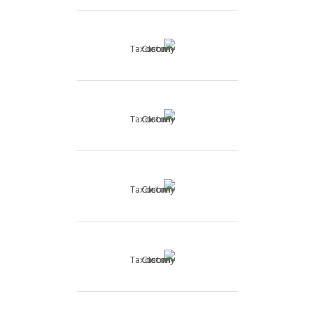
משרד
נכס מסחרי
פנטהאוז
קוטג'