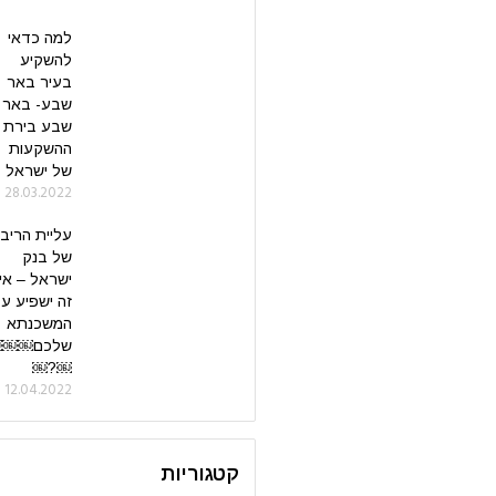
למה כדאי
להשקיע
בעיר באר
שבע- באר
שבע בירת
ההשקעות
של ישראל
28.03.2022
עליית הריב
של בנק
ישראל – אי
זה ישפיע ע
המשכנתא
שלכם￼￼
￼?￼
12.04.2022
קטגוריות