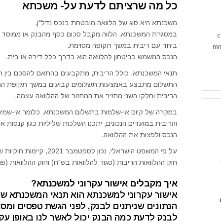
כל מה שרציתם לדעת על- משכתא
משכנתא היא סוג של הלוואה מובטחת בנכס נדל"ן.
c
במסגרת המשכנתא, הלווה מקבל סכום כסף מהבנק או ממוסד א
mm
ביחד עם ריבית במשך תקופה מסוימת.
הנכס המשמש כביטחון להלוואה הוא בדרך כלל דירה או בית.
תנאי המשכנתא, כולל הריבית, מתקבעים בהתאם להסכם בין הל
התשלום מתבצע באמצעות תשלומים קבועים במשך תקופת הה
הריבית וחלקו השני מחזיר את המחזור של ההלוואה עצמה.
במקרה של קיום אי-שלמות בתשלום המשכנתא, כלומר אי-שמיר
והריבית במועדים הנכונים, יתכנו השלכות שליליות כגון קנסות
הנכס ולפצות את ההלוואה.
על פי המשפט הישראלי, נכון לס
חוק ההלוואות הריבות (סגור להלוואות בש"ח) וחוק ההלוואות (פ
איך מקבלים אישור עקרוני למשכנתא?
אישור עקרוני למשכנתא הוא תנאי המשכנתא שה
הנתונים שניתנים לבנק, לפני הגשת טפסים ומ
לבנק לדעת כמה הבנק יכול לאשר לנו באופן עקר