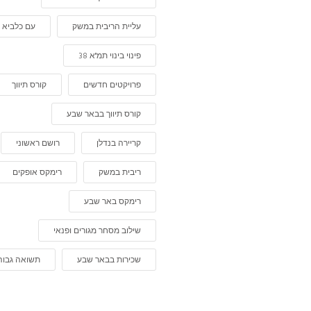
עליית הריבית במשק
עם כלביא
פינוי בינוי תמ"א 38
פרויקטים חדשים
קורס תיווך
קורס תיווך בבאר שבע
קריירה בנדלן
רושם ראשוני
ריבית במשק
רימקס אופקים
רימקס באר שבע
שילוב מסחר מגורים ופנאי
שכירות בבאר שבע
תשואה גבוה