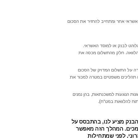
שראי אחר ומתחייב להחזיר את הסכום
והט לבנק או למוסד האשראי.
לוואה. חלק מהתשלום מכסה את
ה על התשלום המדויק של הסכום
 או תהליכים משפטיים במטרה למכור את
פטמבר 2021, קיימות חוקיות שונות הנוגעות למשכנתאות, בהן נמנים
תוח להלוואות במט"ח).
בנק מציע לנו, בהתבסס על
סמכים. המהלך הזה מאפשר
וני, לפני שמתחילות