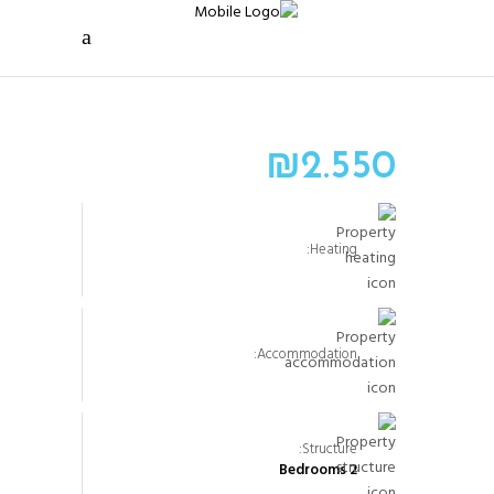
₪
2.550
Heating:
Accommodation:
Structure:
2 Bedrooms