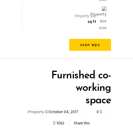
Property size:
sq ft
בקש הצגה
Furnished co-
working
space
Property ID:
October 04, 2017
0
1062
Share this