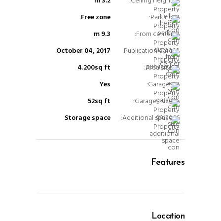
3.2 m
Ceiling height:
Free zone
Parking:
9.3 m
From center:
October 04, 2017
Publication date:
4.200sq ft
Area size:
Yes
Garages:
52sq ft
Garages size:
Storage space
Additional space:
Features
Location