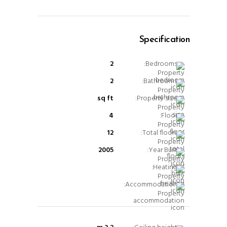
Specification
2
Bedrooms:
2
Bathrooms:
sq ft
Property size:
4
Floor:
12
Total floors:
2005
Year Built:
Heating:
Accommodation: