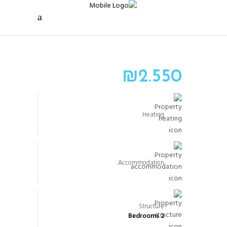
₪
2.550
Heating:
Accommodation:
Structure:
2 Bedrooms