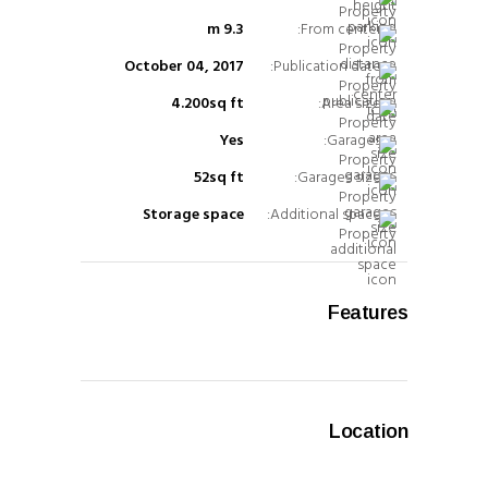
9.3 m
From center:
October 04, 2017
Publication date:
4.200sq ft
Area size:
Yes
Garages:
52sq ft
Garages size:
Storage space
Additional space:
Features
Location