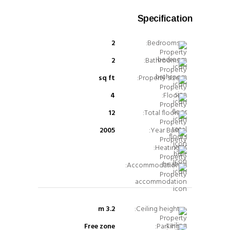
Specification
2
Bedrooms:
2
Bathrooms:
sq ft
Property size:
4
Floor:
12
Total floors:
2005
Year Built:
Heating:
Accommodation:
3.2 m
Ceiling height:
Free zone
Parking: