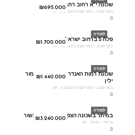
שכונה י"א רחוב רחבת הרב קוק
ID
₪
695.000
באר שבע
–
באר שבע והסביבה
,
AF
למכירה
פלח 5 ברחוב ישראל שוחט
ID
₪
1.700.000
באר שבע
–
באר שבע והסביבה
,
AF
למכירה
שכונת רמות האנדרטה ברחוב נתן מור
ID
₪
1.440.000
ילין
באר שבע
–
באר שבע והסביבה
,
AF
למכירה
במיתר בשכונה הצפונית ברחוב הבשור
ID
₪
3.240.000
מיתר
–
מיתר
,
AF