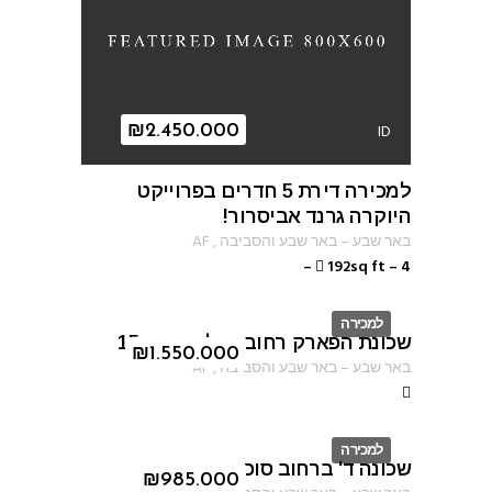
ID
₪
2.450.000
למכירה דירת 5 חדרים בפרוייקט
היוקרה גרנד אביסרור!
באר שבע
–
באר שבע והסביבה
,
AF
–
192sq ft
–
4
למכירה
שכונת הפארק רחוב נחל ערוגות 15
ID
₪
1.550.000
באר שבע
–
באר שבע והסביבה
,
AF
למכירה
שכונה ד' ברחוב סוכות
ID
₪
985.000