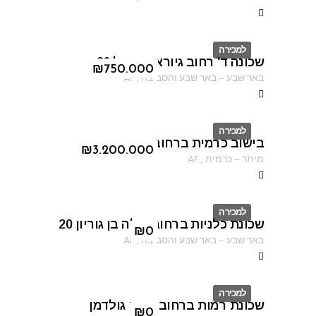
למכירה
שכונה ד' רחוב גיורא יוספטל 26
ID
₪
750.000
באר שבע
–
באר שבע והסביבה
,
AF
למכירה
בישוב כרמית ברחוב הקורא
ID
₪
3.200.000
מיתר
–
כרמית
,
AF
למכירה
שכונת כלניות ברחוב פולה בן גוריון 20
ID
₪
0
באר שבע
–
באר שבע והסביבה
,
AF
למכירה
שכונת רמות ברחוב נחום גולדמן
ID
₪
0