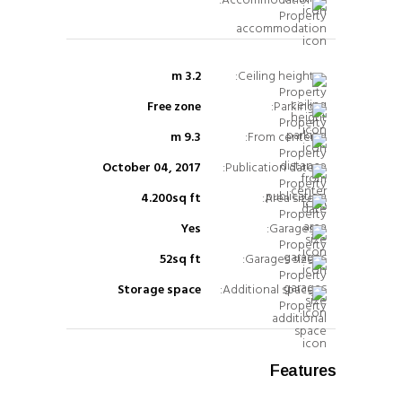
Accommodation:
3.2 m
Ceiling height:
Free zone
Parking:
9.3 m
From center:
October 04, 2017
Publication date:
4.200sq ft
Area size:
Yes
Garages:
52sq ft
Garages size:
Storage space
Additional space:
Features