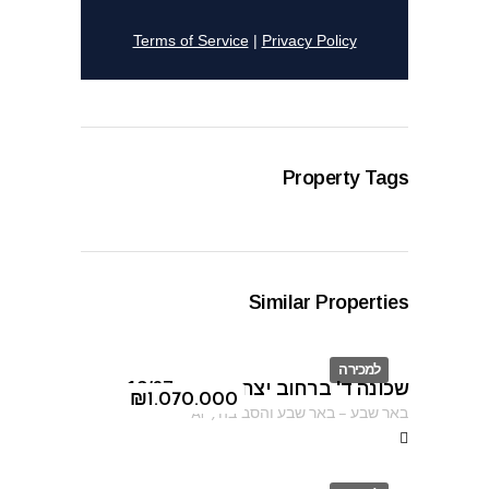
Property Tags
Similar Properties
למכירה
שכונה ד' ברחוב יצחק אבינו 13/67
ID
₪
1.070.000
באר שבע
–
באר שבע והסביבה
,
AF