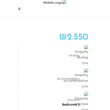
₪
2.550
Heating:
Accommodation:
Structure:
2 Bedrooms