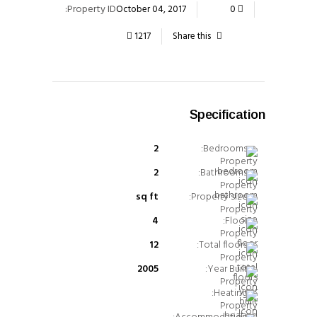
Property ID:
October 04, 2017
0
1217
Share this
Specification
2
Bedrooms:
2
Bathrooms:
sq ft
Property size:
4
Floor:
12
Total floors:
2005
Year Built:
Heating: