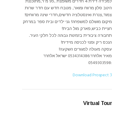
למכירה דירת 4 חדרים משופצת ,95 מ"ר,מתוכננת
היטב סלון מרווח ומואר, מטבח חדש עם חדר שרות
צמוד,צנרת ואינסטלציה חדשים,חדרי שינה מרווחים!
מיקום מושלם למשפחה! גני ילדים ובית ספר במרחק
חציית כביש,פארק מול הבית!
תחבורה ציבורית בזמינות גבוהה לכל חלקי העיר.
הנכס ריק ופנוי לכניסה מיידית!
עסקה מעולה למגורים השקעה!
מאיר אלחרר:0534314386 ישראל אלחרר
:0549303598
Download Prospect
Virtual Tour