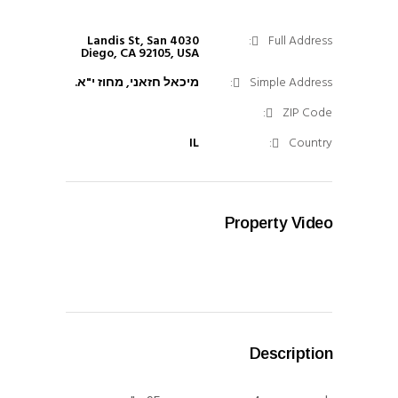
4030 Landis St, San
Full Address:
Diego, CA 92105, USA
Simple Address:
מיכאל חזאני, מחוז י"א.
ZIP Code:
IL
Country:
Property Video
Description