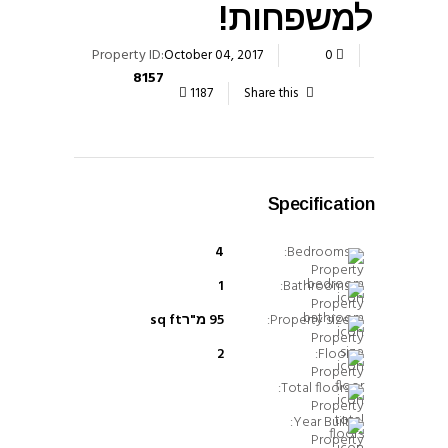
למשפחות!
Property ID:
October 04, 2017
0
8157
1187
Share this
Specification
4
Bedrooms:
1
Bathrooms:
Property size:
95 מ"רsq ft
2
Floor:
Total floors:
Year Built: