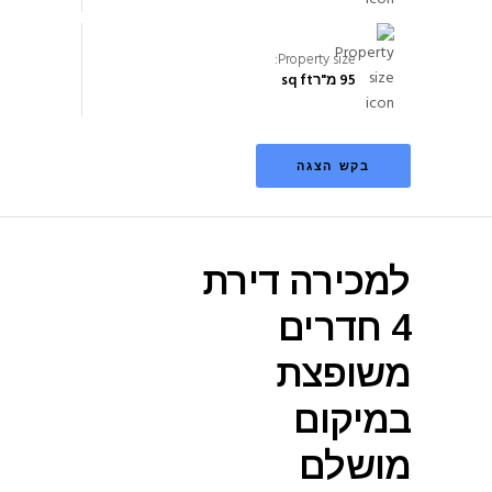
Property size:
95 מ"ר
sq ft
בקש הצגה
למכירה דירת
4 חדרים
משופצת
במיקום
מושלם