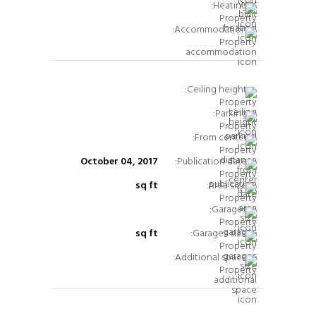
Heating:
Accommodation:
Ceiling height:
Parking:
From center:
October 04, 2017
Publication date:
sq ft
Area size:
Garages:
sq ft
Garages size:
Additional space: