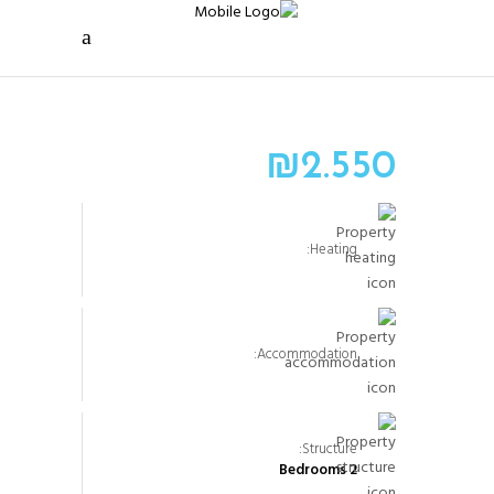
₪
2.550
Heating:
Accommodation:
Structure:
2 Bedrooms