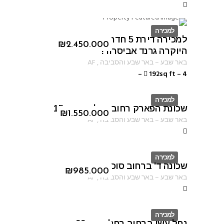
למכירה
למכירה דירת 5 חדרים בפרוייקט
ID
₪
2.450.000
היוקרה גרנד אביסרור!
באר שבע
–
באר שבע והסביבה
,
AF
–
192sq ft
–
4
למכירה
שכונת הפארק רחוב נחל ערוגות 15
ID
₪
1.550.000
באר שבע
–
באר שבע והסביבה
,
AF
למכירה
שכונה ד' ברחוב סוכות
ID
₪
985.000
באר שבע
–
באר שבע והסביבה
,
AF
למכירה
נחל עשן ברחוב רחל אמנו 22