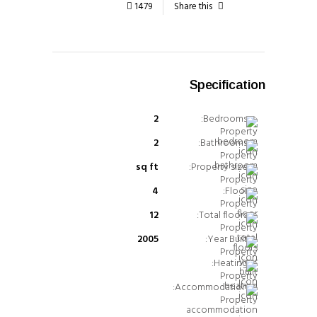
1479
Share this
Specification
2
Bedrooms:
2
Bathrooms:
sq ft
Property size:
4
Floor:
12
Total floors:
2005
Year Built:
Heating:
Accommodation: