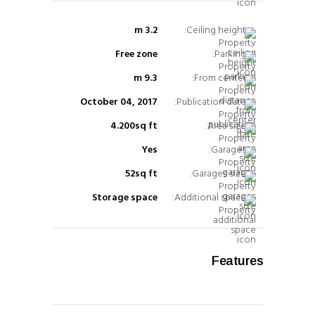
3.2 m
Ceiling height:
Free zone
Parking:
9.3 m
From center:
October 04, 2017
Publication date:
4.200sq ft
Area size:
Yes
Garages:
52sq ft
Garages size:
Storage space
Additional space:
Features