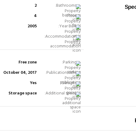
2
Bathrooms:
Spec
4
Floor:
2005
Year Built:
Accommodation:
Free zone
Parking:
October 04, 2017
Publication date:
Yes
Garages:
Storage space
Additional space: