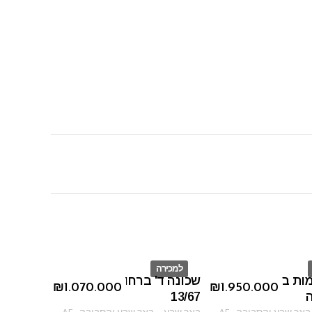
למכירה
מות ברחוב
שכונה ד' ברחוב יצחק אבינו
ID
₪
1.070.000
₪
1.950.000
13/67