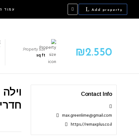
עמוד ה
Add property
Property size:
₪
2.550
sq ft
Contact Info
חדרים
max.greenlime@gmail.com
https://remaxplus.co.il