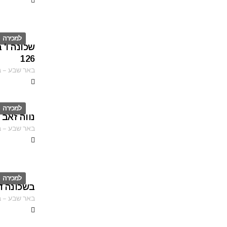
למכירה
שכונה ו' 
ID
126
באר שבע
–
ב
למכירה
נווה זאב 
ID
באר שבע
–
ב
למכירה
בשכונה ד
ID
באר שבע
–
ב