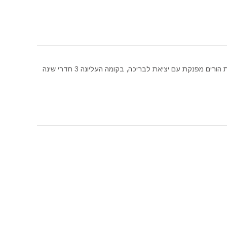
במפלס התחתון סלון מטבח מושקע, ממ"ד ויחידת הורים מפנקת עם יציאת לבריכה, בקומה העליונה 3 חדרי שינה