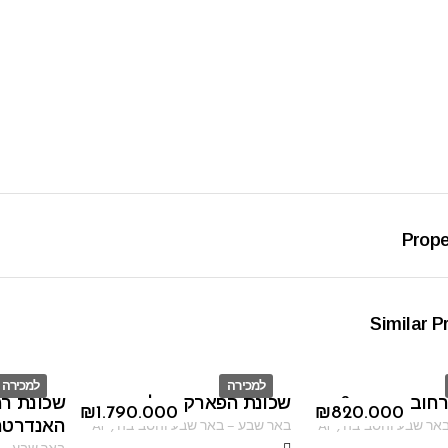
Prope
Similar P
למכירה
למכירה
רחוב שרעבי 6
שכונת הפארק נחל קדרון
שכונת ר
ID
ID
₪
1.790.000
₪
820.000
אר שבע והסביבה
,
AF
באר שבע
–
באר שבע והסביבה
,
AF
האנדרטה