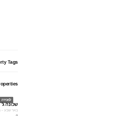
rty Tags
roperties
למכירה
שכונה ג' 
ID
באר שבע
–
ב