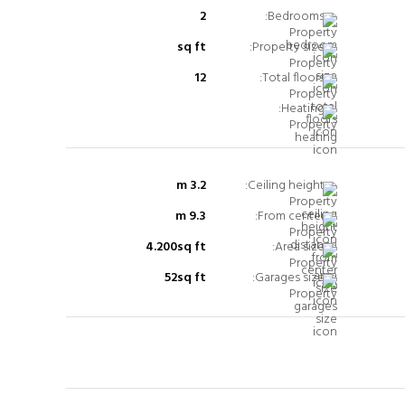
2
Bedrooms:
sq ft
Property size:
12
Total floors:
Heating:
3.2 m
Ceiling height:
9.3 m
From center:
4.200sq ft
Area size:
52sq ft
Garages size: