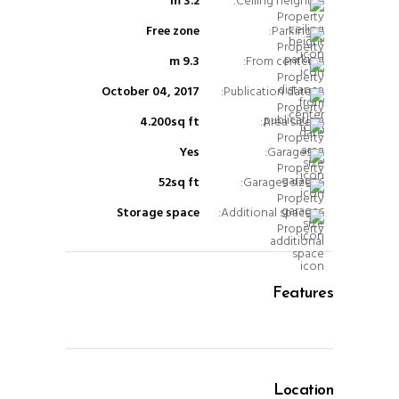
3.2 m
Ceiling height:
Free zone
Parking:
9.3 m
From center:
October 04, 2017
Publication date:
4.200sq ft
Area size:
Yes
Garages:
52sq ft
Garages size:
Storage space
Additional space:
Features
Location