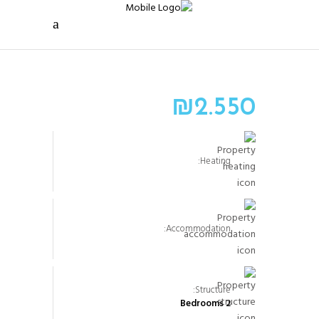
₪
2.550
Heating:
Accommodation:
Structure:
2 Bedrooms