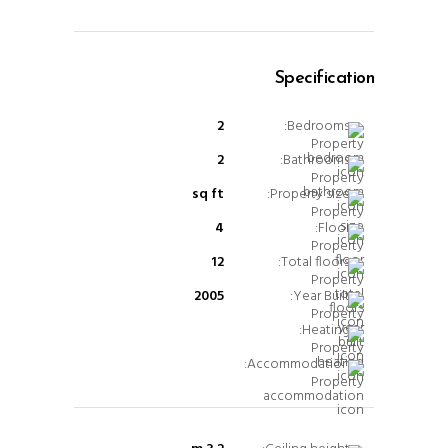
Specification
2
Bedrooms:
2
Bathrooms:
sq ft
Property size:
4
Floor:
12
Total floors:
2005
Year Built:
Heating:
Accommodation: