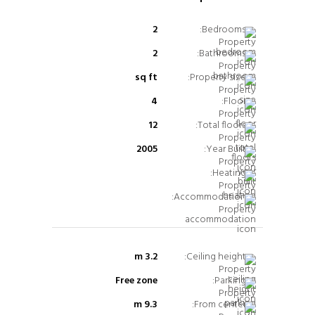
2
Bedrooms:
2
Bathrooms:
sq ft
Property size:
4
Floor:
12
Total floors:
2005
Year Built:
Heating:
Accommodation:
3.2 m
Ceiling height:
Free zone
Parking:
9.3 m
From center: