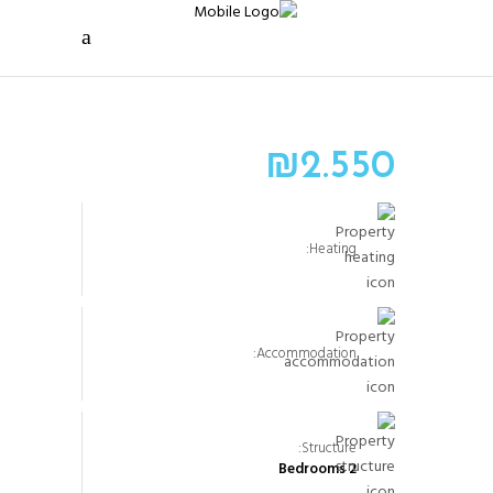
₪
2.550
Heating:
Accommodation:
Structure:
2 Bedrooms