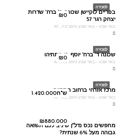
למכירה
בפריים לוקיישן שכונה ב' ברח' שדרות
ID
₪
0
יצחק רגר 57
באר שבע
–
באר שבע והסביבה
,
AF
למכירה
שכונה ד' ברח' יוסף בן מתתיהו
ID
₪
0
באר שבע
–
באר שבע והסביבה
,
AF
למכירה
מרכז אזרחי ברחוב התקווה
ID
ש"ח
1.420.000
באר שבע
–
באר שבע והסביבה
,
AF
ID 8460
₪
880.000
מחפשים נכס נדל"ן שיניב לכם תשואה
גבוהה מעל 6% שנתית?