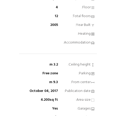
4
Floor:
12
Total floors:
2005
Year Built:
Heating:
Accommodation:
3.2 m
Ceiling height:
Free zone
Parking:
9.3 m
From center:
October 04, 2017
Publication date:
4.200sq ft
Area size:
Yes
Garages: