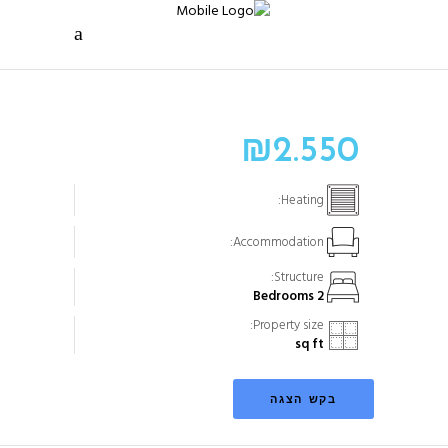
₪
2.550
Heating:
Accommodation:
Structure:
2 Bedrooms
Property size:
sq ft
בקש הצגה