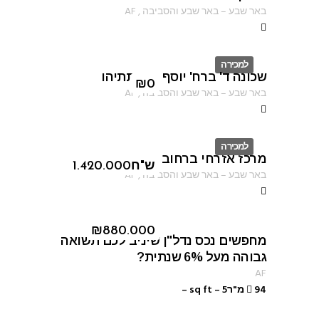
באר שבע
–
באר שבע והסביבה
,
AF
למכירה
שכונה ד' ברח' יוסף בן מתתיהו
ID
₪
0
באר שבע
–
באר שבע והסביבה
,
AF
למכירה
מרכז אזרחי ברחוב התקווה
ID
ש"ח
1.420.000
באר שבע
–
באר שבע והסביבה
,
AF
ID 8460
₪
880.000
מחפשים נכס נדל"ן שיניב לכם תשואה
גבוהה מעל 6% שנתית?
AF
94 מ"רsq ft
5
–
–