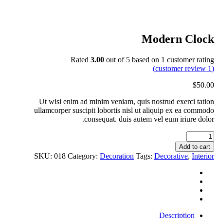
Modern Clock
Rated
3.00
out of 5 based on
1
customer rating
customer review)
1
(
$
50.00
Ut wisi enim ad minim veniam, quis nostrud exerci tation
ullamcorper suscipit lobortis nisl ut aliquip ex ea commodo
consequat. duis autem vel eum iriure dolor.
Modern
Clock
Add to cart
quantity
SKU:
018
Category:
Decoration
Tags:
Decorative
,
Interior
Description