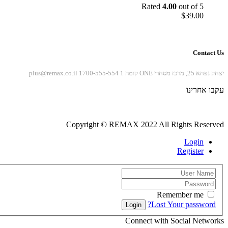
Rated
4.00
out of 5
$
39.00
Contact Us
יצחק נפחא 25, מרכז מסחרי ONE קומה 1
1700-555-554
plus@remax.co.il
עקבו אחרינו
Copyright © REMAX 2022 All Rights Reserved
Login
Register
Remember me
Lost Your password?
Login
Connect with Social Networks