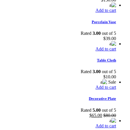
Add to cart
Porcelain Vase
Rated
3.00
out of 5
$
39.00
Add to cart
Table Cloth
Rated
3.00
out of 5
$
10.00
Sale
Add to cart
Decorative Plate
Rated
5.00
out of 5
Current
Original
$
65.00
$
80.00
price
price
is:
was:
Add to cart