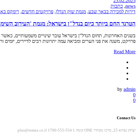
23.02.2025
news
,
כתבות
דירות למכירה בבאר שבע
,
מגמת שוק הנדלן
,
פרויקטים חדשים
,
רימקס בא
הטרנד החם ביותר כיום בנדל"ן בישראל: מגמת 'העירוב השימ
פרויקט, משנה את פני הערים ומביאה עמה יתרונות רבים לדיירים, יזמים ו
Read More
by
admin
0
0
Contact Us
יצחק נפחא 25, מרכז מסחרי ONE קומה 1
1700-555-554
plus@remax.co.il