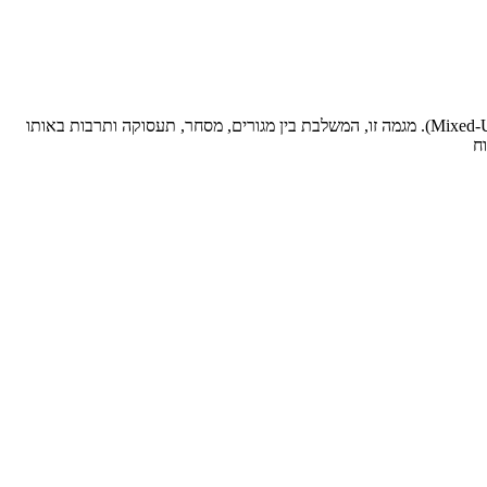
בשנים האחרונות, תחום הנדל"ן בישראל עובר שינויים משמעותיים, כאשר אחד הטרנדים הבולטים הוא מגמת "העירוב השימושים" (Mixed-Use Development). מגמה זו, המשלבת בין מגורים, מסחר, תעסוקה ותרבות באותו
ח