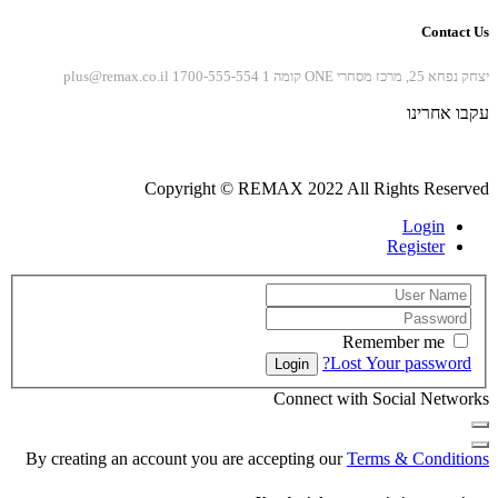
Contact Us
יצחק נפחא 25, מרכז מסחרי ONE קומה 1
1700-555-554
plus@remax.co.il
עקבו אחרינו
Copyright © REMAX 2022 All Rights Reserved
Login
Register
Remember me
Lost Your password?
Login
Connect with Social Networks
By creating an account you are accepting our
Terms & Conditions