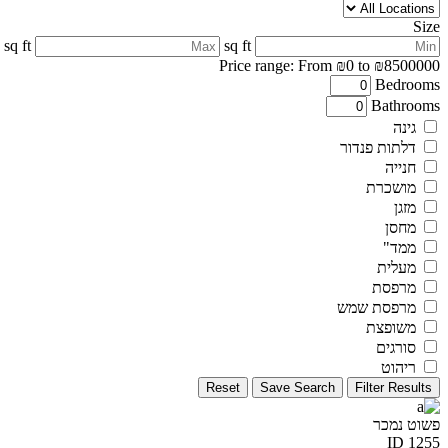
Size
sq ft
sq ft
Price range:
From
₪0
to
₪8500000
Bedrooms
Bathrooms
גינה
דלתות פנדור
חנייה
מושכרת
מזגן
מחסן
ממד"
מעלית
מרפסת
מרפסת שמש
משופצת
סורגים
ריהוט
Reset
Save Search
Filter Results
פשוט נמכר
ID 1255