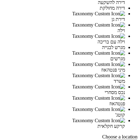
דירה להשקעה
דירה מחולקת
דירת גן
וילה
וילה עם בריכה
מגרש לבנייה
מגרשים
מיני פנטהאוז
משרד
נכס מסחרי
פנטהאוז
קוטג'
קרקע חקלאית
Choose a location