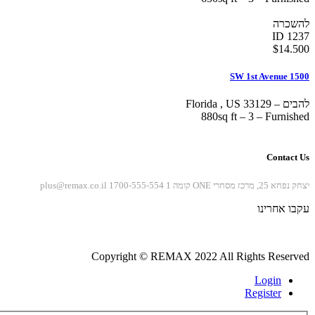
להשכרה
ID 1237
$
14.500
1500 SW 1st Avenue
להבים
–
33129
US
,
Florida
880sq ft
–
3
–
Furnished
Contact Us
יצחק נפחא 25, מרכז מסחרי ONE קומה 1
1700-555-554
plus@remax.co.il
עקבו אחרינו
Copyright © REMAX 2022 All Rights Reserved
Login
Register