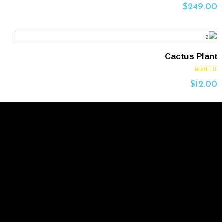
out
$
249.00
of 5
ADD TO CART
Cactus Plant
Rated
3.00
out
$
12.00
of 5