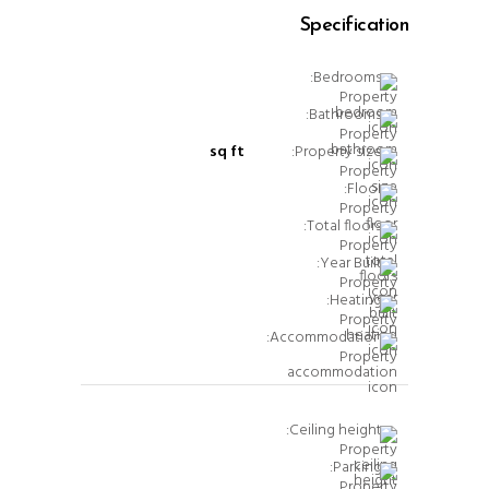
Specification
Bedrooms:
Bathrooms:
sq ft
Property size:
Floor:
Total floors:
Year Built:
Heating:
Accommodation:
Ceiling height:
Parking: