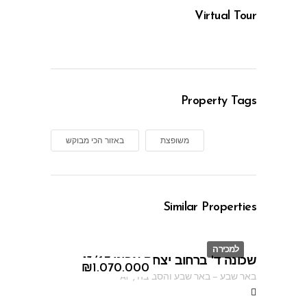
Virtual Tour
Property Tags
משופצת
באזור הכי מבוקש
Similar Properties
למכירה
שכונה ד' ברחוב יצחק אבינו 13/67
ID
₪
1.070.000
באר שבע
–
באר שבע והסביבה
,
AF