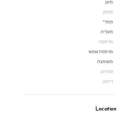
מזגן
מחסן
ממד"
מעלית
מרפסת
מרפסת שמש
משופצת
סורגים
ריהוט
Location