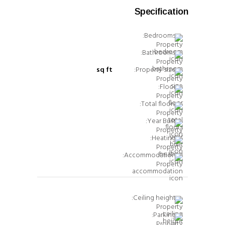
Specification
Bedrooms:
Bathrooms:
sq ft
Property size:
Floor:
Total floors:
Year Built:
Heating:
Accommodation:
Ceiling height:
Parking: