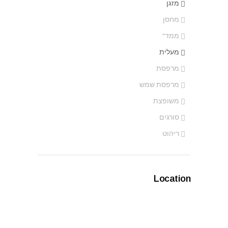
מזגן
מחסן
ממד"
מעלית
מרפסת
מרפסת שמש
משופצת
סורגים
ריהוט
Location