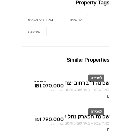
Property Tags
להשקעה
באזור הכי מבוקש
משופצת
Similar Properties
למכירה
שכונה ד' ברחוב יצחק אבינו 13/67
ID
₪
1.070.000
באר שבע
–
באר שבע והסביבה
,
AF
למכירה
שכונת הפארק נחל קדרון
ID
₪
1.790.000
באר שבע
–
באר שבע והסביבה
,
AF