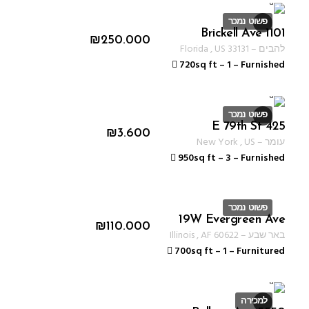
פשוט נמכר
1101 Brickell Ave
ID 1255
₪
250.000
להבים
–
33131
US
,
Florida
720sq ft
–
1
–
Furnished
פשוט נמכר
425 E 79th St
ID 1232
₪
3.600
עומר
–
US
,
New York
950sq ft
–
3
–
Furnished
פשוט נמכר
19W Evergreen Ave
ID 1330
₪
110.000
באר שבע
–
60622
AF
,
Illinois
700sq ft
–
1
–
Furnitured
למכירה