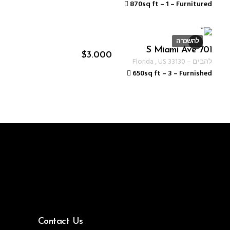
870sq ft
–
1
–
Furnitured
להשכרה
701 S Miami Ave
ID 1234
$
3.000
להבים
–
33130
US
,
Florida
650sq ft
–
3
–
Furnished
Contact Us