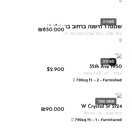
למכירה
שכונה ו' הישנה ברחוב ברנפלד 15
ID
₪
850.000
באר שבע
–
באר שבע והסביבה
,
AF
למכירה
1950 35th Ave
ID 2223
$
2.900
עומר
–
US
,
New York
700sq ft
–
2
–
Furnished
פשוט נמכר
2124 W Crystal St
ID 1235
₪
90.000
באר שבע
–
US
,
Illinois
790sq ft
–
1
–
Furnitured