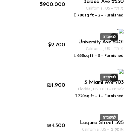
5550 Balboa Ave
ID 1234
$
900.000
מיתר
–
US
,
California
700sq ft
–
2
–
Furnished
להשכרה
5401 University Ave
ID 1234
$
2.700
מיתר
–
US
,
California
650sq ft
–
3
–
Furnished
להשכרה
703 S Miami Ave
ID 1233
₪
1.900
להבים
–
33131
US
,
Florida
720sq ft
–
1
–
Furnished
להשכרה
525 Laguna Street
ID 1354
₪
4.300
אופקים
–
US
,
California