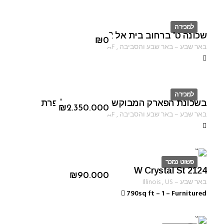
למכירה
שכונה ט' ברחוב בית אל 2
ID
₪
0
באר שבע
–
באר שבע והסביבה
,
AF
למכירה
בשכונת הפארק המבוקשת ברחוב נחל פרת
ID
₪
2.350.000
באר שבע
–
באר שבע והסביבה
,
AF
פשוט נמכר
2124 W Crystal St
ID 1235
₪
90.000
באר שבע
–
US
,
Illinois
790sq ft
–
1
–
Furnitured