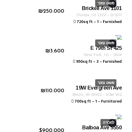
פשוט נמכר
1101 Brickell Ave
ID 1255
₪
250.000
להבים
–
33131
US
,
Florida
720sq ft
–
1
–
Furnished
פשוט נמכר
425 E 79th St
ID 1232
₪
3.600
עומר
–
US
,
New York
950sq ft
–
3
–
Furnished
פשוט נמכר
19W Evergreen Ave
ID 1330
₪
110.000
באר שבע
–
60622
AF
,
Illinois
700sq ft
–
1
–
Furnitured
למכירה
5550 Balboa Ave
ID 1234
$
900.000