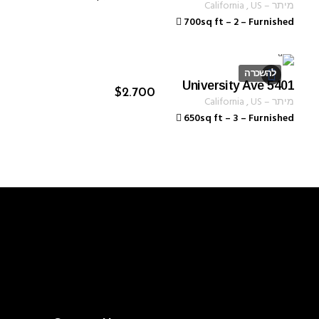
מיתר
–
US
,
California
700sq ft
–
2
–
Furnished
להשכרה
5401 University Ave
ID 1234
$
2.700
מיתר
–
US
,
California
650sq ft
–
3
–
Furnished