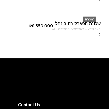
למכירה
שכונת הפארק רחוב נחל ערוגות 15
ID
₪
1.550.000
באר שבע
–
באר שבע והסביבה
,
AF
Contact Us